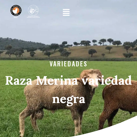
VARIEDADES
Raza Merina variedad
negra