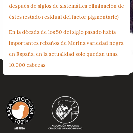
después de siglos de sistemática eliminación de
éstos (estado residual del factor pigmentario).
En la década de los 50 del siglo pasado había
importantes rebaños de Merina variedad negra
en España, en la actualidad solo quedan unas
10.000 cabezas.