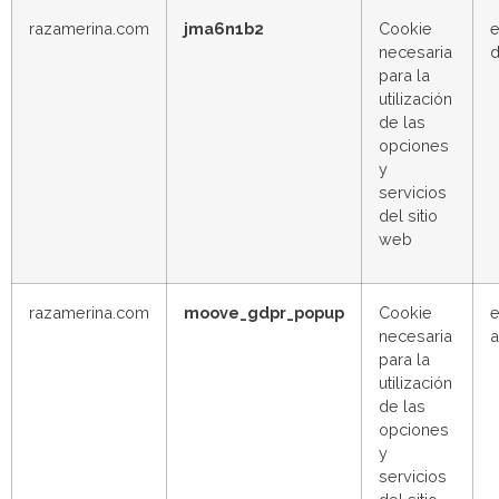
razamerina.com
jma6n1b2
Cookie
e
necesaria
d
para la
utilización
de las
opciones
y
servicios
del sitio
web
razamerina.com
moove_gdpr_popup
Cookie
e
necesaria
para la
utilización
de las
opciones
y
servicios