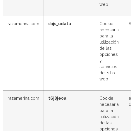
web
razamerina.com
sbjs_udata
Cookie
S
necesaria
para la
utilización
de las
opciones
y
servicios
del sitio
web
razamerina.com
t6j8je0a
Cookie
e
necesaria
d
para la
utilización
de las
opciones