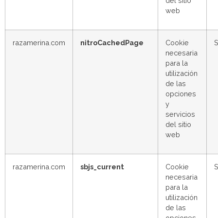
del sitio
web
razamerina.com
nitroCachedPage
Cookie
S
necesaria
para la
utilización
de las
opciones
y
servicios
del sitio
web
razamerina.com
sbjs_current
Cookie
S
necesaria
para la
utilización
de las
opciones