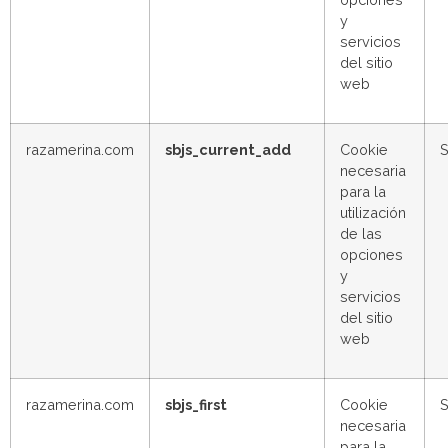
y
servicios
del sitio
web
razamerina.com
sbjs_current_add
Cookie
S
necesaria
para la
utilización
de las
opciones
y
servicios
del sitio
web
razamerina.com
sbjs_first
Cookie
S
necesaria
para la