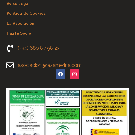
Aviso Legal
Política de Cookies
La Asociación
Hazte Socio
(+34) 680 87 98 23
asociacion@razamerina.com